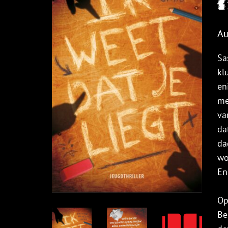
Au
Sa
kl
en
me
va
da
da
wo
En
Op
Be