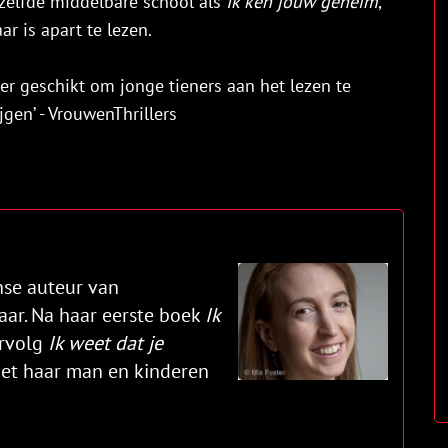
zelfde middelbare school als
Ik ken jouw geheim
,
ar is apart te lezen.
eer geschikt om jonge tieners aan het lezen te
ijgen’ - VrouwenThrillers
se auteur van
jaar. Na haar eerste boek
Ik
ervolg
Ik weet dat je
et haar man en kinderen