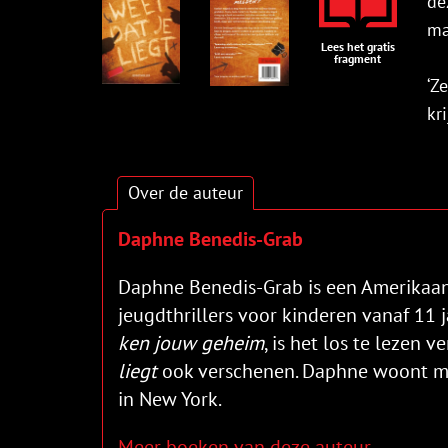
de
ma
Lees het gratis
fragment
‘Z
kr
Over de auteur
Daphne Benedis-Grab
Daphne Benedis-Grab is een Amerikaan
jeugdthrillers voor kinderen vanaf 11 
ken jouw geheim
, is het los te lezen v
liegt
ook verschenen. Daphne woont m
in New York.
Meer boeken van deze auteur