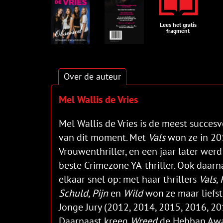
Lees het gratis
fragment
Over de auteur
Mel Wallis de Vries
Mel Wallis de Vries is de meest succesv
van dit moment. Met
Vals
won ze in 201
Vrouwenthriller, en een jaar later wer
beste Crimezone YA-thriller. Ook daar
elkaar snel op: met haar thrillers
Vals,
Schuld, Pijn
en
Wild
won ze maar liefst
Jonge Jury (2012, 2014, 2015, 2016, 20
Daarnaast kreeg
Wreed
de Hebban Awar