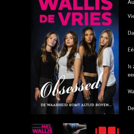
Au
Vi
Da
Eé
Is
ee
Wa
De